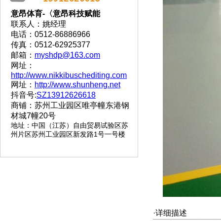
意昂体育-〈意昂科技赋能
联系人：姚经理
电话：0512-86886966
传真：0512-62925377
邮箱：
myshdp@163.com
网址：
http://www.nikkibuschediting.com
网址：
http://www.shunheng.net
抖音号:
SZ13912626618
商铺：苏州工业园区唯亭幢东港钢
材城7幢20号
地址
：
中国（江苏）自由贸易试验区苏
州片区苏州工业园区新发路1号一号楼
·详细描述