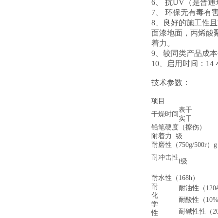
6、 抗UV（是普通
7、 环保无有毒有
8、良好的施工性
面漆地面，丙烯酸
着力。
9、较同类产品成
10、启用时间：1
技术参数：
项目
表干
干燥时间
实干
铅笔硬度（擦伤）
附着力 级
耐磨性（750g/500r）g
耐冲击性
Ⅰ级
耐水性（168h）
耐
耐油性（120
化
耐酸性（10%
学
耐碱性性（20
性