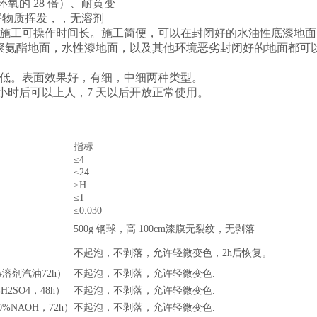
环氧的 28 倍）、耐黄变
害物质挥发，，无溶剂
且施工可操作时间长。施工简便，可以在封闭好的水油性底漆地
聚氨酯地面，水性漆地面，以及其他环境恶劣封闭好的地面都可以
本低。表面效果好，有细，中细两种类型。
4 小时后可以上人，7 天以后开放正常使用。
指标
≤4
≤24
≥H
≤1
≤0.030
500g 钢球，高 100cm漆膜无裂纹，无剥落
不起泡，不剥落，允许轻微变色，2h后恢复。
#溶剂汽油72h）
不起泡，不剥落，允许轻微变色.
H2SO4，48h）
不起泡，不剥落，允许轻微变色.
%NAOH，72h）
不起泡，不剥落，允许轻微变色.