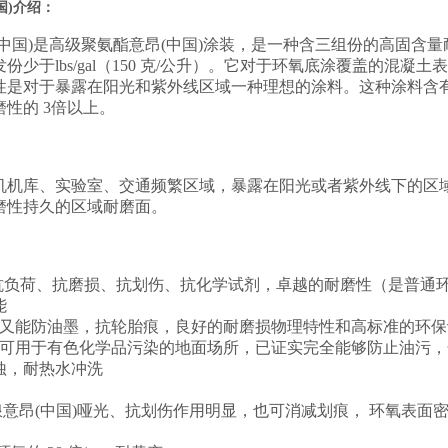
国)介绍：
中国)是高级聚氨酯意昂(中国)涂装，是一种含三组份的高固含
份少于lbs/gal（150 克/公升）。它对于环氧底涂覆盖的混凝
性是对于暴露在阳光和紫外线区域一种理想的涂料。这种涂料含
性的 3倍以上。
机机库、实验室、交通频繁区域，暴露在阳光或者紫外线下的区
磨性持久的区域耐磨面。
抗负荷、抗磨损、抗划伤、抗化学试剂，卓越的耐磨性（是普通环氧
能
，又能防油墨，抗轮胎痕，良好的耐磨损物理特性和高标准的环保
，可用于有色化学品污染的地面场所，已证实完全能够防止油污
蚀，耐热水冲洗
浪意昂(中国)哑光、抗划伤作用明显，也可消减划痕， 环氧表面密