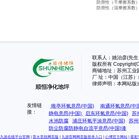
防滑性（干摩擦系数
防滑性（湿摩擦系数
联系人：姚治彦(先生）
版权所有 Copyri
商铺地址：苏州工业
厂 址：
中国（江苏）
律师声明：本网站版
友情链
唯亭环氧意昂(中国)
南通环氧意昂(中
接：
静电意昂(中国)
启东环氧意昂(中国)
苏
水池防腐
浦庄环氧平涂意昂(中国)
苏州
防尘防腐防静电自流平意昂(中国)漆
九游在线平台官网
|
雷火竞技网页版
|
九游官网网页版登录入口
|
心博官方网站
|
星彩