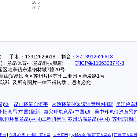
）
≥0.5
）
≥0.7
 手 机：13912626618 抖音：
SZ13912626618
ght(C)：意昂体育-〈意昂科技赋能
苏ICP备11063237号-3
园区唯亭镇东港钢材城7幢20号
自由贸易试验区苏州片区苏州工业园区新发路1号
式设计及所有图片一律不得转载，违者必究
国)漆
昆山环氧自流平
常熟环氧砂浆滚涂意昂(中国)
吴江停车
州旧意昂(中国)翻新
嘉兴环氧意昂(中国)漆
吴中环氧薄涂意昂(
顺恒环氧意昂(中国)工程抖音号
苏州防腐意昂(中国)
苏州玻璃纤
平台
|
心博·心博（中国）官方网
|
雷火官网
|
qy球友会.(体育)官方网站
|
江南·官方端