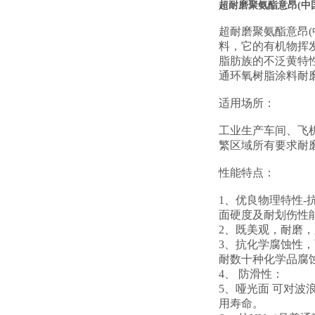
超耐磨聚氨酯意昂(中
超耐磨聚氨酯意昂(
料，它的有机物挥发
脂肪族的不泛黄特
通环氧树脂涂料耐磨
适用场所：
工业生产车间、飞
繁区域所有要求耐
性能特点：
1、优良物理特性-
面硬度及耐划伤性
2、既美观，耐磨
3、抗化学腐蚀性
耐数十种化学品腐
4、 防滑性：
5、哑光面 可对波
用寿命。