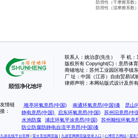
防滑性（干摩擦系数
防滑性（湿摩擦系数
联系人：姚治彦(先生） 手 机：13
版权所有 Copyright(C)：
商铺地址：苏州工业园区唯亭镇东
厂 址：
中国（江苏）自由贸易试
律师声明：本网站版式设计及所
友情链
唯亭环氧意昂(中国)
南通环氧意昂(中国)漆
昆山
接：
静电意昂(中国)
启东环氧意昂(中国)
苏州旧意昂(中
水池防腐
浦庄环氧平涂意昂(中国)
苏州顺恒环氧意昂
防尘防腐防静电自流平意昂(中国)漆
九游在线平台官网
|
雷火竞技网页版
|
九游官网网页版登录入口
|
心博官方网站
|
星彩