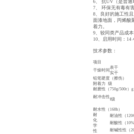
6、 抗UV（是普通
7、 环保无有毒有
8、良好的施工性
面漆地面，丙烯酸
着力。
9、较同类产品成
10、启用时间：1
技术参数：
项目
表干
干燥时间
实干
铅笔硬度（擦伤）
附着力 级
耐磨性（750g/500r）g
耐冲击性
Ⅰ级
耐水性（168h）
耐
耐油性（120
化
耐酸性（10%
学
耐碱性性（20
性