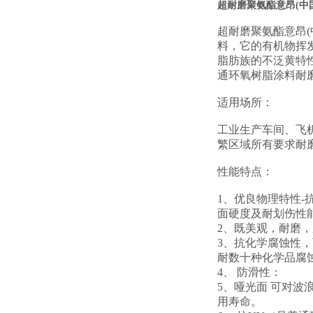
超耐磨聚氨酯意昂(中
超耐磨聚氨酯意昂(
料，它的有机物挥发
脂肪族的不泛黄特
通环氧树脂涂料耐磨
适用场所：
工业生产车间、飞
繁区域所有要求耐
性能特点：
1、优良物理特性-
面硬度及耐划伤性
2、既美观，耐磨
3、抗化学腐蚀性
耐数十种化学品腐
4、 防滑性：
5、哑光面 可对波
用寿命。