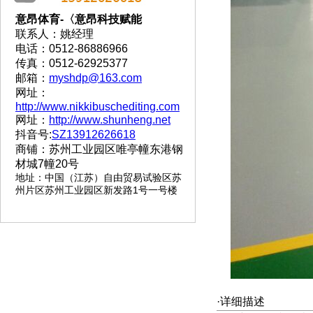
意昂体育-〈意昂科技赋能
联系人：姚经理
电话：0512-86886966
传真：0512-62925377
邮箱：
myshdp@163.com
网址：
http://www.nikkibuschediting.com
网址：
http://www.shunheng.net
抖音号:
SZ13912626618
商铺：苏州工业园区唯亭幢东港钢
材城7幢20号
地址
：
中国（江苏）自由贸易试验区苏
州片区苏州工业园区新发路1号一号楼
·详细描述