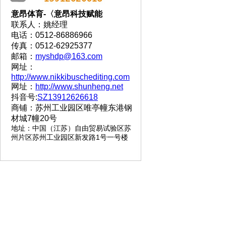
意昂体育-〈意昂科技赋能
联系人：姚经理
电话：0512-86886966
传真：0512-62925377
邮箱：
myshdp@163.com
网址：
http://www.nikkibuschediting.com
网址：
http://www.shunheng.net
抖音号:
SZ13912626618
商铺：苏州工业园区唯亭幢东港钢
材城7幢20号
地址
：
中国（江苏）自由贸易试验区苏
州片区苏州工业园区新发路1号一号楼