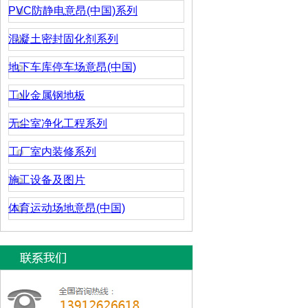
PVC防静电意昂(中国)系列
混凝土密封固化剂系列
地下车库停车场意昂(中国)
工业金属钢地板
无尘室净化工程系列
工厂室内装修系列
施工设备及图片
体育运动场地意昂(中国)