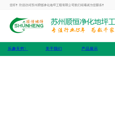
乐趣无穷〉
关于我们
产品展示