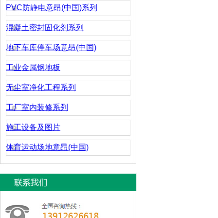
PVC防静电意昂(中国)系列
混凝土密封固化剂系列
地下车库停车场意昂(中国)
工业金属钢地板
无尘室净化工程系列
工厂室内装修系列
施工设备及图片
体育运动场地意昂(中国)