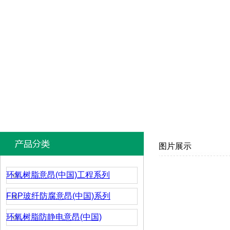
图片展示
环氧树脂意昂(中国)工程系列
FRP玻纤防腐意昂(中国)系列
环氧树脂防静电意昂(中国)