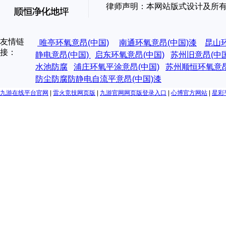
律师声明：本网站版式设计及所
友情链
唯亭环氧意昂(中国)
南通环氧意昂(中国)漆
昆山
接：
静电意昂(中国)
启东环氧意昂(中国)
苏州旧意昂(中
水池防腐
浦庄环氧平涂意昂(中国)
苏州顺恒环氧意昂
防尘防腐防静电自流平意昂(中国)漆
九游在线平台官网
|
雷火竞技网页版
|
九游官网网页版登录入口
|
心博官方网站
|
星彩