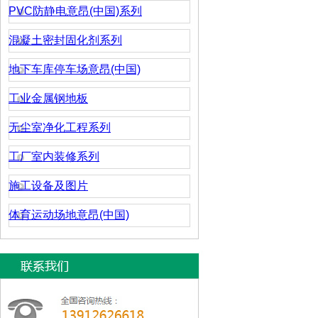
PVC防静电意昂(中国)系列
混凝土密封固化剂系列
地下车库停车场意昂(中国)
工业金属钢地板
无尘室净化工程系列
工厂室内装修系列
施工设备及图片
体育运动场地意昂(中国)