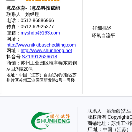
意昂体育-〈意昂科技赋能
联系人：姚经理
电话：0512-86886966
传真：0512-62925377
·详细描述
邮箱：
myshdp@163.com
环氧自流平
网址：
http://www.nikkibuschediting.com
网址：
http://www.shunheng.net
抖音号:
SZ13912626618
商铺：苏州工业园区唯亭幢东港钢
材城7幢20号
地址
：
中国（江苏）自由贸易试验区苏
州片区苏州工业园区新发路1号一号楼
联系人：姚治彦(先生）
版权所有 Copyri
商铺地址：苏州工业
厂 址：
中国（江苏）