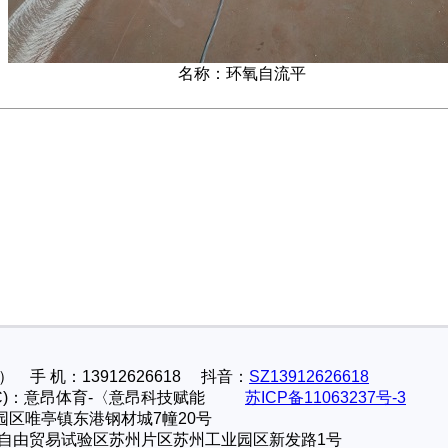
名称：环氧自流平
 手 机：13912626618 抖音：
SZ13912626618
ght(C)：意昂体育-〈意昂科技赋能
苏ICP备11063237号-3
园区唯亭镇东港钢材城7幢20号
自由贸易试验区苏州片区苏州工业园区新发路1号