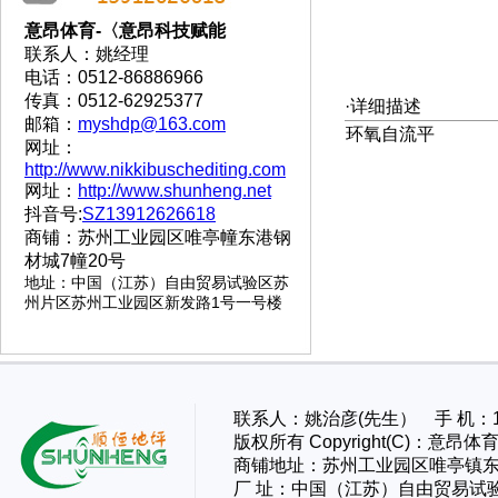
意昂体育-〈意昂科技赋能
联系人：姚经理
电话：0512-86886966
传真：0512-62925377
·详细描述
邮箱：
myshdp@163.com
环氧自流平
网址：
http://www.nikkibuschediting.com
网址：
http://www.shunheng.net
抖音号:
SZ13912626618
商铺：苏州工业园区唯亭幢东港钢
材城7幢20号
地址
：
中国（江苏）自由贸易试验区苏
州片区苏州工业园区新发路1号一号楼
联系人：姚治彦(先生） 手 机：13
版权所有 Copyright(C)：
商铺地址：苏州工业园区唯亭镇东
厂 址：
中国（江苏）自由贸易试