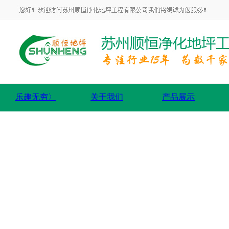
乐趣无穷〉
关于我们
产品展示