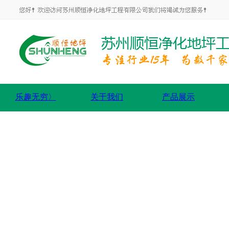
乐趣无穷〉
关于我们
产品展示