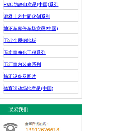
PVC防静电意昂(中国)系列
混凝土密封固化剂系列
地下车库停车场意昂(中国)
工业金属钢地板
无尘室净化工程系列
工厂室内装修系列
施工设备及图片
体育运动场地意昂(中国)