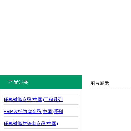
图片展示
环氧树脂意昂(中国)工程系列
FRP玻纤防腐意昂(中国)系列
环氧树脂防静电意昂(中国)