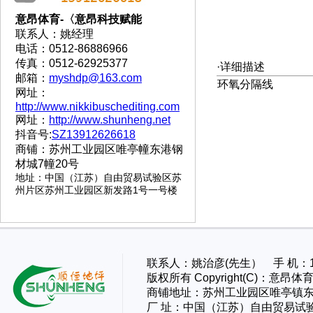
意昂体育-〈意昂科技赋能
联系人：姚经理
电话：0512-86886966
传真：0512-62925377
·详细描述
邮箱：
myshdp@163.com
环氧分隔线
网址：
http://www.nikkibuschediting.com
网址：
http://www.shunheng.net
抖音号:
SZ13912626618
商铺：苏州工业园区唯亭幢东港钢
材城7幢20号
地址
：
中国（江苏）自由贸易试验区苏
州片区苏州工业园区新发路1号一号楼
联系人：姚治彦(先生） 手 机：13
版权所有 Copyright(C)：
商铺地址：苏州工业园区唯亭镇东
厂 址：
中国（江苏）自由贸易试