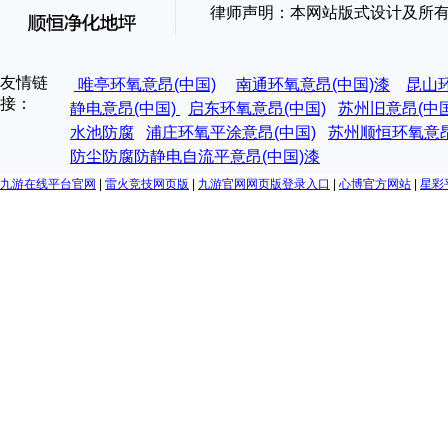
律师声明：本网站版式设计及所
友情链
唯亭环氧意昂(中国)
南通环氧意昂(中国)漆
昆山
接：
静电意昂(中国)
启东环氧意昂(中国)
苏州旧意昂(中
水池防腐
浦庄环氧平涂意昂(中国)
苏州顺恒环氧意昂
防尘防腐防静电自流平意昂(中国)漆
九游在线平台官网
|
雷火竞技网页版
|
九游官网网页版登录入口
|
心博官方网站
|
星彩