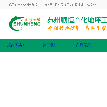
乐趣无穷〉
关于我们
产品展示