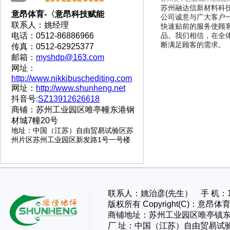
苏州融达信新材料科技有
意昂体育-〈意昂科技赋能
公司诚意与广大客户
联系人：姚经理
快速贴前的服务使顾
电话：0512-86886966
品。我们相信，在全
断满足顾客的需求。
传真：0512-62925377
邮箱：
myshdp@163.com
网址：
http://www.nikkibuschediting.com
网址：
http://www.shunheng.net
抖音号:
SZ13912626618
商铺：苏州工业园区唯亭幢东港钢
材城7幢20号
地址
：
中国（江苏）自由贸易试验区苏
州片区苏州工业园区新发路1号一号楼
联系人：姚治彦(先生） 手 机：13
版权所有 Copyright(C)：
商铺地址：苏州工业园区唯亭镇东
厂 址：
中国（江苏）自由贸易试