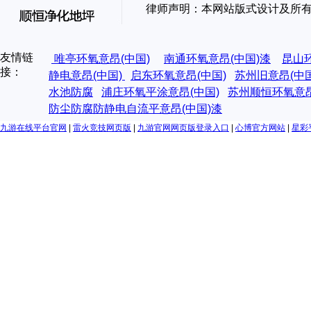
律师声明：本网站版式设计及所
友情链
唯亭环氧意昂(中国)
南通环氧意昂(中国)漆
昆山
接：
静电意昂(中国)
启东环氧意昂(中国)
苏州旧意昂(中
水池防腐
浦庄环氧平涂意昂(中国)
苏州顺恒环氧意昂
防尘防腐防静电自流平意昂(中国)漆
九游在线平台官网
|
雷火竞技网页版
|
九游官网网页版登录入口
|
心博官方网站
|
星彩