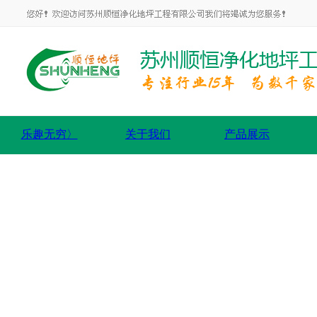
乐趣无穷〉
关于我们
产品展示