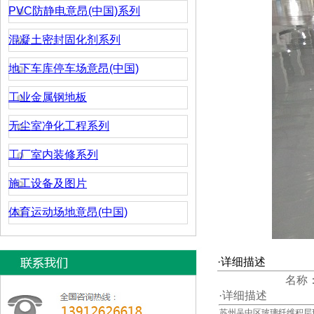
PVC防静电意昂(中国)系列
混凝土密封固化剂系列
地下车库停车场意昂(中国)
工业金属钢地板
无尘室净化工程系列
工厂室内装修系列
施工设备及图片
体育运动场地意昂(中国)
·详细描述
名称
·详细描述
苏州吴中区玻璃纤维积层