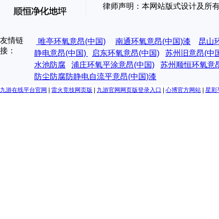
律师声明：本网站版式设计及所
友情链
唯亭环氧意昂(中国)
南通环氧意昂(中国)漆
昆山
接：
静电意昂(中国)
启东环氧意昂(中国)
苏州旧意昂(中
水池防腐
浦庄环氧平涂意昂(中国)
苏州顺恒环氧意昂
防尘防腐防静电自流平意昂(中国)漆
九游在线平台官网
|
雷火竞技网页版
|
九游官网网页版登录入口
|
心博官方网站
|
星彩