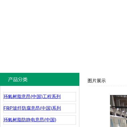
图片展示
环氧树脂意昂(中国)工程系列
FRP玻纤防腐意昂(中国)系列
环氧树脂防静电意昂(中国)