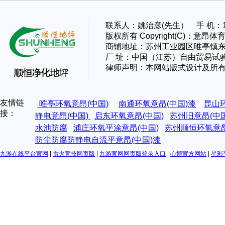
联系人：姚治彦(先生） 手 机：13
版权所有 Copyright(C)：
商铺地址：苏州工业园区唯亭镇东
厂 址：
中国（江苏）自由贸易试
律师声明：本网站版式设计及所
友情链
唯亭环氧意昂(中国)
南通环氧意昂(中国)漆
昆山
接：
静电意昂(中国)
启东环氧意昂(中国)
苏州旧意昂(中
水池防腐
浦庄环氧平涂意昂(中国)
苏州顺恒环氧意昂
防尘防腐防静电自流平意昂(中国)漆
九游在线平台官网
|
雷火竞技网页版
|
九游官网网页版登录入口
|
心博官方网站
|
星彩