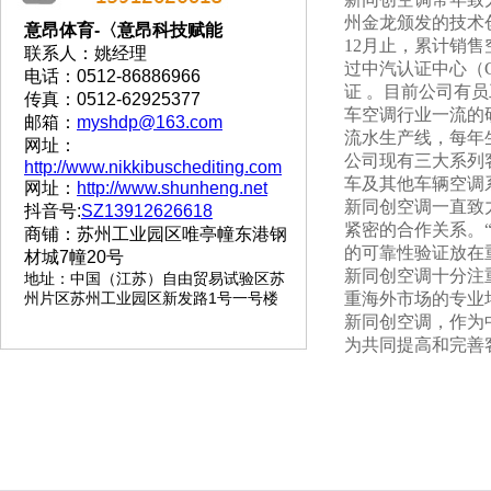
州金龙颁发的技术
意昂体育-〈意昂科技赋能
12月止，累计销售空
联系人：姚经理
过中汽认证中心（CC
电话：0512-86886966
证 。目前公司有
传真：0512-62925377
车空调行业一流的
邮箱：
myshdp@163.com
流水生产线，每年生
网址：
公司现有三大系列
http://www.nikkibuschediting.com
车及其他车辆空调
网址：
http://www.shunheng.net
新同创空调一直致
抖音号:
SZ13912626618
紧密的合作关系。
商铺：苏州工业园区唯亭幢东港钢
的可靠性验证放在
材城7幢20号
新同创空调十分注
地址
：
中国（江苏）自由贸易试验区苏
州片区苏州工业园区新发路1号一号楼
重海外市场的专业
新同创空调，作为
为共同提高和完善