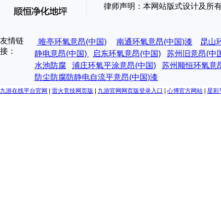
律师声明：本网站版式设计及所
友情链
唯亭环氧意昂(中国)
南通环氧意昂(中国)漆
昆山
接：
静电意昂(中国)
启东环氧意昂(中国)
苏州旧意昂(中
水池防腐
浦庄环氧平涂意昂(中国)
苏州顺恒环氧意昂
防尘防腐防静电自流平意昂(中国)漆
九游在线平台官网
|
雷火竞技网页版
|
九游官网网页版登录入口
|
心博官方网站
|
星彩