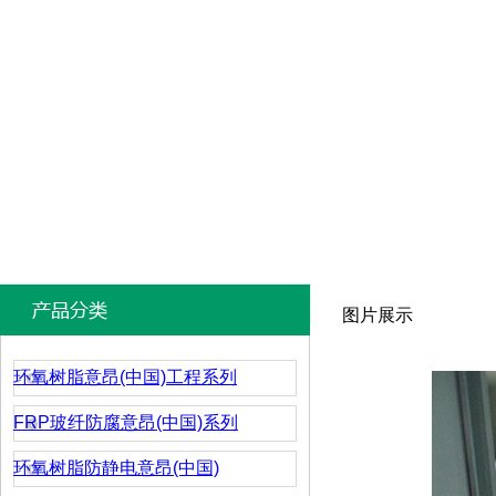
图片展示
环氧树脂意昂(中国)工程系列
FRP玻纤防腐意昂(中国)系列
环氧树脂防静电意昂(中国)