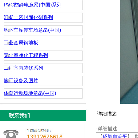
PVC防静电意昂(中国)系列
混凝土密封固化剂系列
地下车库停车场意昂(中国)
工业金属钢地板
无尘室净化工程系列
工厂室内装修系列
施工设备及图片
体育运动场地意昂(中国)
·详细描述
·详细描述
【
环氧自流平
】 