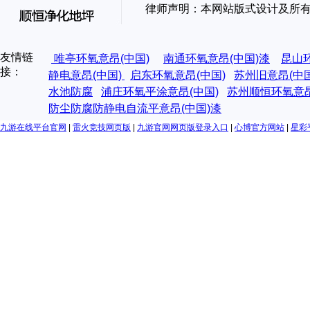
律师声明：本网站版式设计及所
友情链
唯亭环氧意昂(中国)
南通环氧意昂(中国)漆
昆山
接：
静电意昂(中国)
启东环氧意昂(中国)
苏州旧意昂(中
水池防腐
浦庄环氧平涂意昂(中国)
苏州顺恒环氧意昂
防尘防腐防静电自流平意昂(中国)漆
九游在线平台官网
|
雷火竞技网页版
|
九游官网网页版登录入口
|
心博官方网站
|
星彩