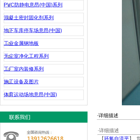
PVC防静电意昂(中国)系列
混凝土密封固化剂系列
地下车库停车场意昂(中国)
工业金属钢地板
无尘室净化工程系列
工厂室内装修系列
施工设备及图片
体育运动场地意昂(中国)
·详细描述
·详细描述
【
环氧自流平
】 