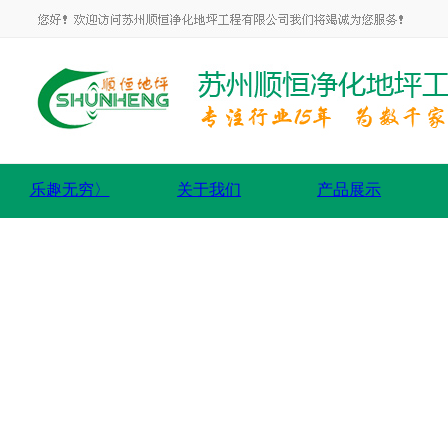
乐趣无穷〉
关于我们
产品展示