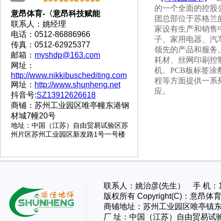
的一个全面的控股公
意昂体育-〈意昂科技赋能
团总部位于苏格兰的
联系人：姚经理
家设有生产和销售
电话：0512-86886966
子、家用电器、汽
传真：0512-62925377
领先的产品和服务
邮箱：
myshdp@163.com
耗材、丝网印刷控
网址：
机、PCB板标签
http://www.nikkibuschediting.com
程等方面提供一系
网址：
http://www.shunheng.net
应。
抖音号:
SZ13912626618
商铺：苏州工业园区唯亭幢东港钢
材城7幢20号
地址
：
中国（江苏）自由贸易试验区苏
州片区苏州工业园区新发路1号一号楼
联系人：姚治彦(先生） 手 机：13
版权所有 Copyright(C)：
商铺地址：苏州工业园区唯亭镇东
厂 址：
中国（江苏）自由贸易试