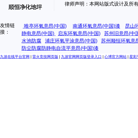
律师声明：本网站版式设计及所
友情链
唯亭环氧意昂(中国)
南通环氧意昂(中国)漆
昆山
接：
静电意昂(中国)
启东环氧意昂(中国)
苏州旧意昂(中
水池防腐
浦庄环氧平涂意昂(中国)
苏州顺恒环氧意昂
防尘防腐防静电自流平意昂(中国)漆
九游在线平台官网
|
雷火竞技网页版
|
九游官网网页版登录入口
|
心博官方网站
|
星彩