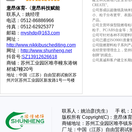
建立和完善现代企业管理制度
CREATE”。
意昂体育-〈意昂科技赋能
公司形成以超微细及纳米
联系人：姚经理
小、粒子分布更窄、表面
电话：0512-86886966
产品。
公司主营环保型阻燃母粒和
传真：0512-62925377
粒子、PC/ABS合金等
邮箱：
myshdp@163.com
公司可针对各种不同塑料
网址：
公司已通过ISO9001质
http://www.nikkibuschediting.com
公司阻燃塑料粒子系列产
网址：
http://www.shunheng.net
在经营管理理念上，坚持
创牌”的观念。
抖音号:
SZ13912626618
公司真诚和客户建立长期
商铺：苏州工业园区唯亭幢东港钢
材城7幢20号
地址
：
中国（江苏）自由贸易试验区苏
州片区苏州工业园区新发路1号一号楼
联系人：姚治彦(先生） 手 机：13
版权所有 Copyright(C)：
商铺地址：苏州工业园区唯亭镇东
厂 址：
中国（江苏）自由贸易试