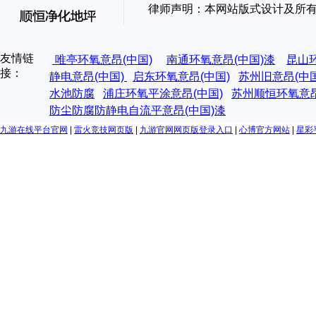
律师声明：本网站版式设计及所
友情链
唯亭环氧意昂(中国)
南通环氧意昂(中国)漆
昆山
接：
静电意昂(中国)
启东环氧意昂(中国)
苏州旧意昂(中
水池防腐
浦庄环氧平涂意昂(中国)
苏州顺恒环氧意昂
防尘防腐防静电自流平意昂(中国)漆
九游在线平台官网
|
雷火竞技网页版
|
九游官网网页版登录入口
|
心博官方网站
|
星彩