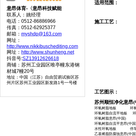
适用范围：
意昂体育-〈意昂科技赋能
联系人：姚经理
电话：0512-86886966
施工工艺：
传真：0512-62925377
邮箱：
myshdp@163.com
网址：
http://www.nikkibuschediting.com
网址：
http://www.shunheng.net
抖音号:
SZ13912626618
商铺：苏州工业园区唯亭幢东港钢
材城7幢20号
地址
：
中国（江苏）自由贸易试验区苏
州片区苏州工业园区新发路1号一号楼
工艺图示：
苏州顺恒净化意昂(
环氧树脂地板 环氧树
环氧树脂自流平地板 
环氧树脂意昂(中国) 
环氧树脂自流平意昂(中国
水性环氧地板 停
乙基烯脂防腐蚀意昂(