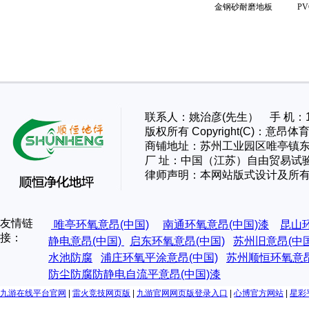
金钢砂耐磨地板 P
联系人：姚治彦(先生） 手 机：13
版权所有 Copyright(C)：
商铺地址：苏州工业园区唯亭镇东
厂 址：
中国（江苏）自由贸易试
律师声明：本网站版式设计及所
友情链
唯亭环氧意昂(中国)
南通环氧意昂(中国)漆
昆山
接：
静电意昂(中国)
启东环氧意昂(中国)
苏州旧意昂(中
水池防腐
浦庄环氧平涂意昂(中国)
苏州顺恒环氧意昂
防尘防腐防静电自流平意昂(中国)漆
九游在线平台官网
|
雷火竞技网页版
|
九游官网网页版登录入口
|
心博官方网站
|
星彩