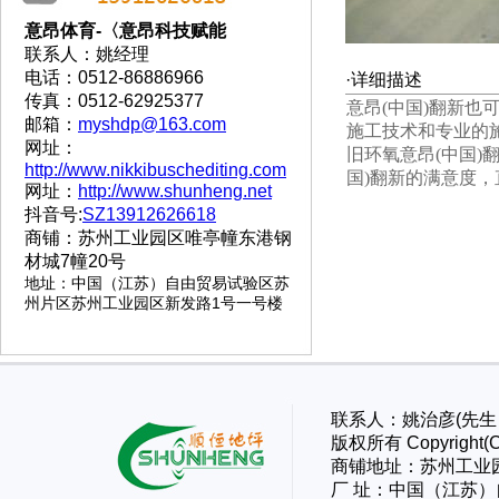
意昂体育-〈意昂科技赋能
联系人：姚经理
电话：0512-86886966
·详细描述
传真：0512-62925377
意昂(中国)翻新也
邮箱：
myshdp@163.com
施工技术和专业的
网址：
旧环氧意昂(中国)
http://www.nikkibuschediting.com
国)翻新的满意度，
网址：
http://www.shunheng.net
抖音号:
SZ13912626618
商铺：苏州工业园区唯亭幢东港钢
材城7幢20号
地址
：
中国（江苏）自由贸易试验区苏
州片区苏州工业园区新发路1号一号楼
联系人：姚治彦(先生）
版权所有 Copyri
商铺地址：苏州工业
厂 址：
中国（江苏）