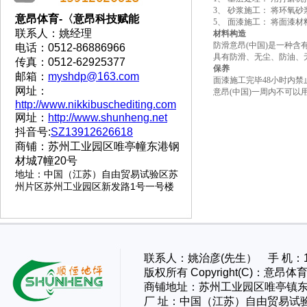
3、 砂浆施工： 将环
意昂体育-〈意昂科技赋能
5、 面漆施工： 将面
联系人：姚经理
材料构造
防滑意昂(中国)是一种
电话：0512-86886966
具有防滑、无尘、防油、
传真：0512-62925377
保养
邮箱：
myshdp@163.com
面漆施工完毕48小时内禁
网址：
意昂(中国)一周内不可
http://www.nikkibuschediting.com
网址：
http://www.shunheng.net
抖音号:
SZ13912626618
商铺：苏州工业园区唯亭幢东港钢
材城7幢20号
地址
：
中国（江苏）自由贸易试验区苏
州片区苏州工业园区新发路1号一号楼
联系人：姚治彦(先生） 手 机：13
版权所有 Copyright(C)：
商铺地址：苏州工业园区唯亭镇东
厂 址：
中国（江苏）自由贸易试