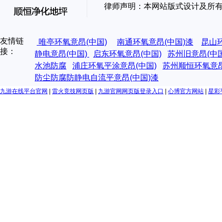
律师声明：本网站版式设计及所
友情链
唯亭环氧意昂(中国)
南通环氧意昂(中国)漆
昆山
接：
静电意昂(中国)
启东环氧意昂(中国)
苏州旧意昂(中
水池防腐
浦庄环氧平涂意昂(中国)
苏州顺恒环氧意昂
防尘防腐防静电自流平意昂(中国)漆
九游在线平台官网
|
雷火竞技网页版
|
九游官网网页版登录入口
|
心博官方网站
|
星彩