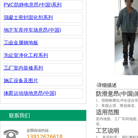
PVC防静电意昂(中国)系列
混凝土密封固化剂系列
地下车库停车场意昂(中国)
工业金属钢地板
无尘室净化工程系列
工厂室内装修系列
施工设备及图片
·详细描述
体育运动场地意昂(中国)
防滑意昂(中国)
1、强韧耐磨抗冲击适合
2、美观止滑、降低噪音
适用范围
室内地面、工厂车间地面
等。
工艺说明
1、 基层处理： 用打