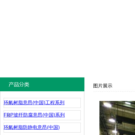
图片展示
环氧树脂意昂(中国)工程系列
FRP玻纤防腐意昂(中国)系列
环氧树脂防静电意昂(中国)