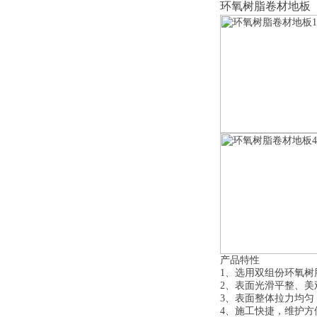
环氧树脂卷材地板
产品特性
1、选用双组份
2、表面光滑平整、
3、表面整体
4、施工快捷，维护方