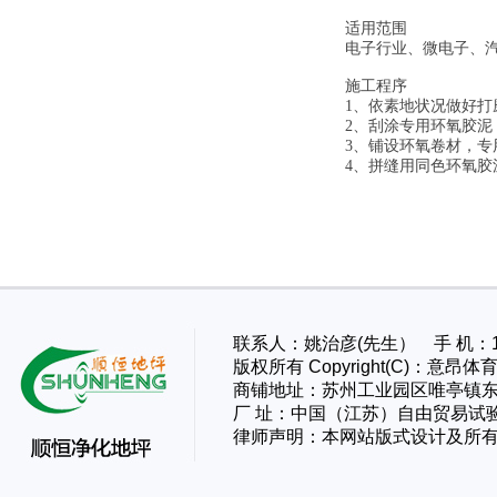
适用范围
电子行业、微电子、
施工程序
1、依素地状况做好打
2、刮涂专用环氧胶
3、铺设环氧卷材，
4、拼缝用同色环氧胶
联系人：姚治彦(先生） 手 机：13
版权所有 Copyright(C)：
商铺地址：苏州工业园区唯亭镇东
厂 址：
中国（江苏）自由贸易试
律师声明：本网站版式设计及所