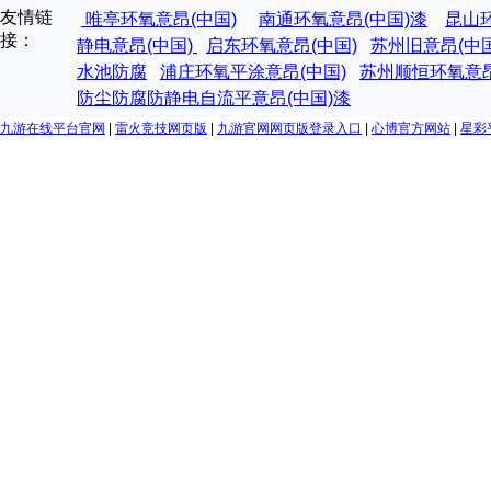
友情链
唯亭环氧意昂(中国)
南通环氧意昂(中国)漆
昆山
接：
静电意昂(中国)
启东环氧意昂(中国)
苏州旧意昂(中
水池防腐
浦庄环氧平涂意昂(中国)
苏州顺恒环氧意昂
防尘防腐防静电自流平意昂(中国)漆
九游在线平台官网
|
雷火竞技网页版
|
九游官网网页版登录入口
|
心博官方网站
|
星彩