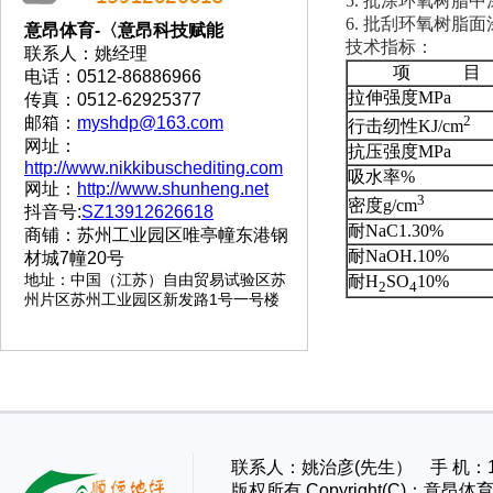
5. 批涂环氧树脂
6. 批刮环氧树脂
意昂体育-〈意昂科技赋能
技术指标：
联系人：姚经理
项 目
电话：0512-86886966
拉伸强度MPa
传真：0512-62925377
2
邮箱：
myshdp@163.com
行击纫性KJ/cm
网址：
抗压强度MPa
http://www.nikkibuschediting.com
吸水率%
网址：
http://www.shunheng.net
3
密度g/cm
抖音号:
SZ13912626618
耐NaC1.30%
商铺：苏州工业园区唯亭幢东港钢
耐NaOH.10%
材城7幢20号
地址
：
中国（江苏）自由贸易试验区苏
耐H
SO
10%
2
4
州片区苏州工业园区新发路1号一号楼
联系人：姚治彦(先生） 手 机：13
版权所有 Copyright(C)：