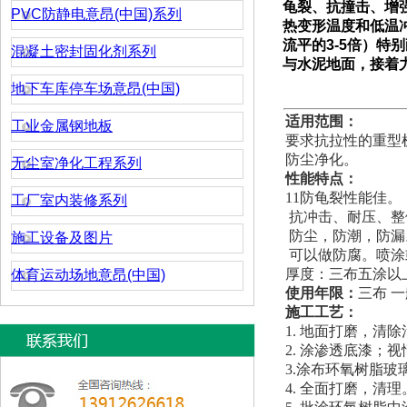
龟裂、抗撞击、增
PVC防静电意昂(中国)系列
热变形温度和低温
流平的
3-5
倍）
特别
混凝土密封固化剂系列
与水泥地面，接着
地下车库停车场意昂(中国)
适用范围：
工业金属钢地板
要求抗拉性的重型
防尘净化。
无尘室净化工程系列
性能特点：
11防龟裂性能佳。
工厂室内装修系列
抗冲击、耐压、整
防尘，防潮，防漏
施工设备及图片
可以做防腐。喷涂
厚度：三布五涂以
体育运动场地意昂(中国)
使用年限：
三布 一
施工
1. 地面打磨，清
2. 涂渗透底漆；
3.涂布环氧树脂
4. 全面打磨，清理