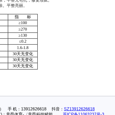
中涂；平整无毛孔，修复瑕疵。
面涂。平整亮丽。
指 标
≥100
≥270
≥130
≤0.2
1.6-1.8
30天无变化
30天无变化
30天无变化
 手 机：13912626618 抖音：
SZ13912626618
ght(C)：意昂体育-〈意昂科技赋能
苏ICP备11063237号-3