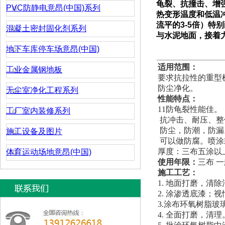
龟裂、抗撞击、增
PVC防静电意昂(中国)系列
热变形温度和低温
流平的
3-5
倍）
特别
混凝土密封固化剂系列
与水泥地面，接着
地下车库停车场意昂(中国)
适用范围：
工业金属钢地板
要求抗拉性的重型
防尘净化。
无尘室净化工程系列
性能特点：
11防龟裂性能佳。
工厂室内装修系列
抗冲击、耐压、整
防尘，防潮，防漏
施工设备及图片
可以做防腐。喷涂
厚度：三布五涂以
体育运动场地意昂(中国)
使用年限：
三布 一
施工
1. 地面打磨，清
2. 涂渗透底漆；
3.涂布环氧树脂
4. 全面打磨，清理