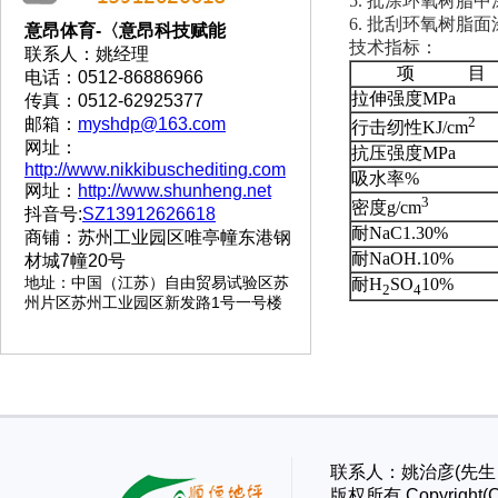
5. 批涂环氧树脂
6. 批刮环氧树脂
意昂体育-〈意昂科技赋能
技术指标：
联系人：姚经理
项 目
电话：0512-86886966
拉伸强度MPa
传真：0512-62925377
2
邮箱：
myshdp@163.com
行击纫性KJ/cm
网址：
抗压强度MPa
http://www.nikkibuschediting.com
吸水率%
网址：
http://www.shunheng.net
3
密度g/cm
抖音号:
SZ13912626618
耐NaC1.30%
商铺：苏州工业园区唯亭幢东港钢
耐NaOH.10%
材城7幢20号
地址
：
中国（江苏）自由贸易试验区苏
耐H
SO
10%
2
4
州片区苏州工业园区新发路1号一号楼
联系人：姚治彦(先生）
版权所有 Copyri