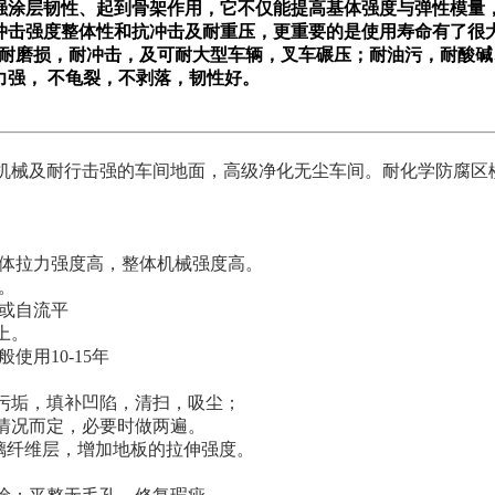
强涂层韧性、起到骨架作用，它不仅能提高基体强度与弹性模量
冲击强度整体性和抗冲击及耐重压，更重要的是使用寿命有了很
耐磨损，耐冲击，及可耐大型车辆，叉车碾压；耐油污，耐酸碱
力强，
不龟裂，不剥落，韧性好。
机械及耐行击强的车间地面，高级净化无尘车间。耐化学防腐区楼
体拉力强度高，整体机械强度高。
。
或自流平
上。
般使用10-15年
工艺：
除污垢，填补凹陷，清扫，吸尘；
视情况而定，必要时做两遍。
玻璃纤维层，增加地板的拉伸强度。
。