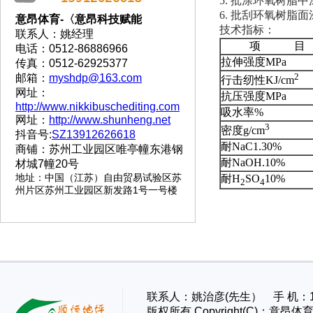
5. 批涂环氧树脂
6. 批刮环氧树脂
意昂体育-〈意昂科技赋能
技术指标：
联系人：姚经理
项 目
电话：0512-86886966
拉伸强度MPa
传真：0512-62925377
2
邮箱：
myshdp@163.com
行击纫性KJ/cm
网址：
抗压强度MPa
http://www.nikkibuschediting.com
吸水率%
网址：
http://www.shunheng.net
3
密度g/cm
抖音号:
SZ13912626618
耐NaC1.30%
商铺：苏州工业园区唯亭幢东港钢
耐NaOH.10%
材城7幢20号
地址
：
中国（江苏）自由贸易试验区苏
耐H
SO
10%
2
4
州片区苏州工业园区新发路1号一号楼
联系人：姚治彦(先生） 手 机：13
版权所有 Copyright(C)：