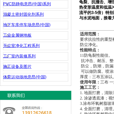
龟裂、抗撞击、增
PVC防静电意昂(中国)系列
热变形温度和低温
流平的
3-5
倍）
特别
混凝土密封固化剂系列
与水泥地面，接着
地下车库停车场意昂(中国)
适用范围：
工业金属钢地板
要求抗拉性的重型
防尘净化。
无尘室净化工程系列
性能特点：
11防龟裂性能佳。
工厂室内装修系列
抗冲击、耐压、整
防尘，防潮，防漏
施工设备及图片
可以做防腐。喷涂
厚度：三布五涂以
体育运动场地意昂(中国)
使用年限：
三布 一
施工
1. 地面打磨，清
2. 涂渗透底漆；
3.涂布环氧树脂
4. 全面打磨，清理