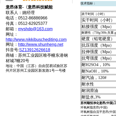
技术指标：
意昂体育-〈意昂科技赋能
联系人：姚经理
表干时间（小时）
电话：0512-86886966
实干时间（小时）
传真：0512-62925377
粘接强度（Mpa）
邮箱：
myshdp@163.com
耐磨性（750g/300r,失重.
网址：
硬度（铅笔硬度）
http://www.nikkibuschediting.com
网址：
http://www.shunheng.net
抗压强度（Mpa）
抖音号:
SZ13912626618
拉伸强度（Mpa）
商铺：苏州工业园区唯亭幢东港钢
抗弯强度（Mpa）
材城7幢20号
耐H2SO4，10%
地址
：
中国（江苏）自由贸易试验区苏
州片区苏州工业园区新发路1号一号楼
耐NaOH，10%
耐汽油，120#
耐水性
耐润滑油
耐盐水,3%
苏州顺恒净化意昂(中国)
环氧树脂意昂(中国) 
环氧树脂自流平意昂(中国