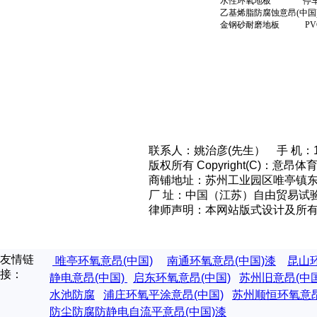
水性环氧地板 停
乙基烯脂防腐蚀意昂(
金钢砂耐磨地板 P
联系人：姚治彦(先生） 手 机：13
版权所有 Copyright(C)：
商铺地址：苏州工业园区唯亭镇东
厂 址：
中国（江苏）自由贸易试
律师声明：本网站版式设计及所
友情链
唯亭环氧意昂(中国)
南通环氧意昂(中国)漆
昆山
接：
静电意昂(中国)
启东环氧意昂(中国)
苏州旧意昂(中
水池防腐
浦庄环氧平涂意昂(中国)
苏州顺恒环氧意昂
防尘防腐防静电自流平意昂(中国)漆