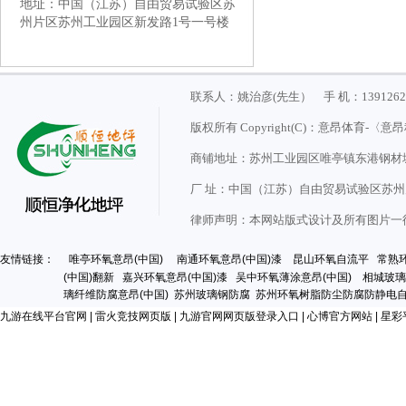
地址
：
中国（江苏）自由贸易试验区苏
州片区苏州工业园区新发路1号一号楼
联系人：姚治彦(先生） 手 机：139126
版权所有 Copyright(C)：意昂体育
商铺地址：苏州工业园区唯亭镇东港钢材城
厂 址：
中国（江苏）自由贸易试验区苏州
律师声明：本网站版式设计及所有图片一
友情链接：
唯亭环氧意昂(中国)
南通环氧意昂(中国)漆
昆山环氧自流平
常熟
(中国)翻新
嘉兴环氧意昂(中国)漆
吴中环氧薄涂意昂(中国)
相城玻璃
璃纤维防腐意昂(中国)
苏州玻璃钢防腐
苏州环氧树脂防尘防腐防静电自
九游在线平台官网
|
雷火竞技网页版
|
九游官网网页版登录入口
|
心博官方网站
|
星彩