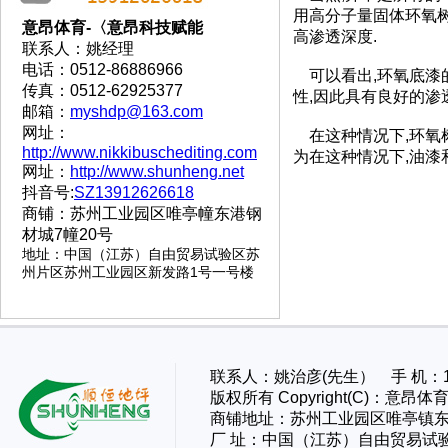
用高分子量固体环氧树
意昂体育-〈意昂科技赋能
高渗透深度.
联系人：姚经理
电话：0512-86886966
可以看出,环氧底漆
传真：0512-62925377
性,因此具有良好的渗
邮箱：
myshdp@163.com
网址：
在这种情况下,环氧
http://www.nikkibuschediting.com
为在这种情况下,油漆
网址：
http://www.shunheng.net
抖音号:
SZ13912626618
商铺：苏州工业园区唯亭幢东港钢
材城7幢20号
地址
：
中国（江苏）自由贸易试验区苏
州片区苏州工业园区新发路1号一号楼
联系人：姚治彦(先生） 手 机：13
版权所有 Copyright(C)：
商铺地址：苏州工业园区唯亭镇东
厂 址：
中国（江苏）自由贸易试