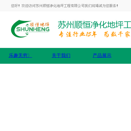
乐趣无穷〉
关于我们
产品展示