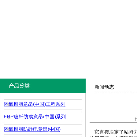
新闻动态
环氧树脂意昂(中国)工程系列
FRP玻纤防腐意昂(中国)系列
环氧树脂防静电意昂(中国)
它直接决定了粘附力